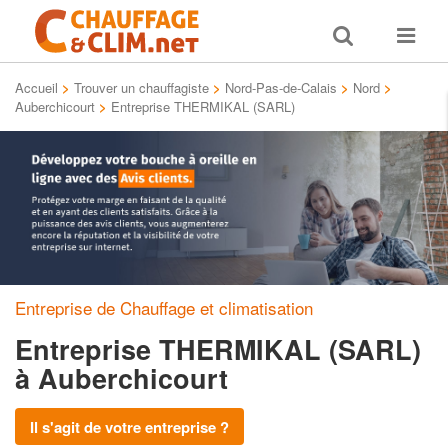
Toggle
Toggle
search
navigat
Accueil
>
Trouver un chauffagiste
>
Nord-Pas-de-Calais
>
Nord
>
Auberchicourt
>
Entreprise THERMIKAL (SARL)
Entreprise de Chauffage et climatisation
Entreprise THERMIKAL (SARL)
à Auberchicourt
Il s'agit de votre entreprise ?