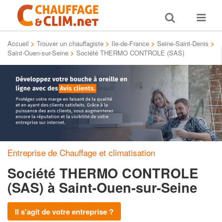
Toggle
Toggle
search
navigat
Accueil
>
Trouver un chauffagiste
>
Ile-de-France
>
Seine-Saint-Denis
>
Saint-Ouen-sur-Seine
>
Société THERMO CONTROLE (SAS)
Entreprise de Chauffage et climatisation
Société THERMO CONTROLE
(SAS)
à Saint-Ouen-sur-Seine
Il s'agit de votre entreprise ?