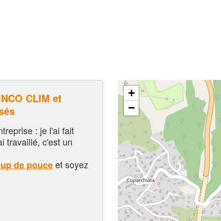
+
NCO CLIM et
−
sés
eprise : je l'ai fait
i travaillé, c'est un
et soyez
oup de pouce