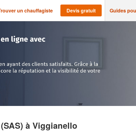
Trouver un chauffagiste
Devis gratuit
Guides pou
>
Viggianello
>
Entreprise VALINCO CLIM (SAS)
 (SAS)
à Viggianello