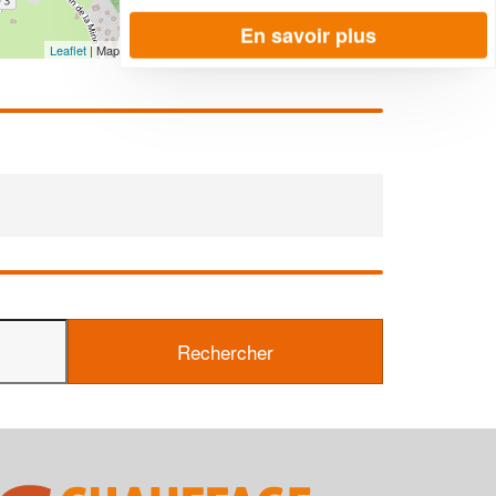
En savoir plus
Leaflet
| Map data ©
OpenStreetMap contributors,
CC-BY-SA