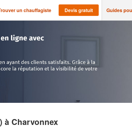
Trouver un chauffagiste
Devis gratuit
Guides pou
avoie
>
Charvonnex
>
Entreprise YAUTEC (SARL)
L)
à Charvonnex