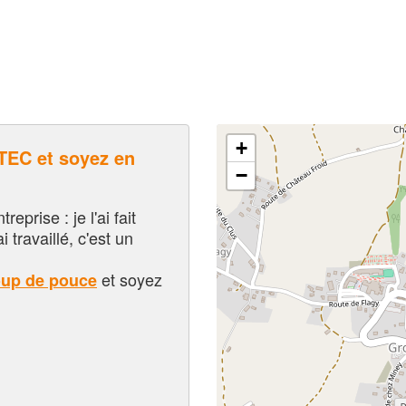
+
EC et soyez en
−
eprise : je l'ai fait
i travaillé, c'est un
et soyez
oup de pouce