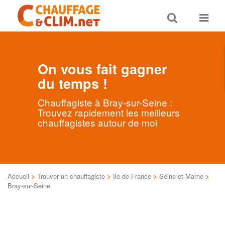
Toggle
Toggle
search
navigat
On vous fait gagner
du temps !
Chauffagiste à Bray-sur-Seine :
Trouvez rapidement les meilleurs
chauffagistes autour de moi
Accueil
>
Trouver un chauffagiste
>
Ile-de-France
>
Seine-et-Marne
>
Bray-sur-Seine