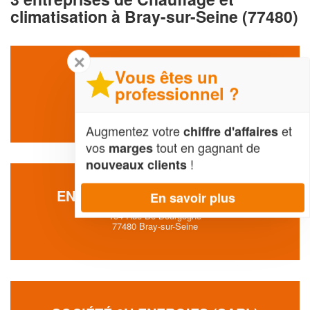
climatisation à Bray-sur-Seine (77480)
✕
Vous êtes un
ECLIPS SARL
professionnel ?
7 Rue Antoine Lavoisier
77480 Bray-sur-Seine
Augmentez votre
et
chiffre d'affaires
vos
tout en gagnant de
marges
!
nouveaux clients
ENTREPRISE PLOMBAT (SAS)
En savoir plus
154 Rue De Bourgogne
77480 Bray-sur-Seine