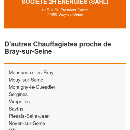
SOCIÉTÉ 2H ENERGIES (SARL)
12 Rue Du President Carnot
77480 Bray-sur-Seine
D’autres Chauffagistes proche de
Bray-sur-Seine
Mousseaux-les-Bray
Mouy-sur-Seine
Montigny-le-Guesdier
Sergines
Vimpelles
Savins
Plessis-Saint-Jean
Noyen-sur-Seine