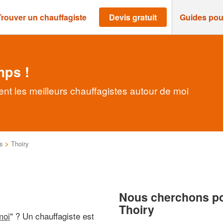
Trouver un chauffagiste
Devis gratuit
Guides pou
mps !
nt les meilleurs chauffagistes autour de moi
s
>
Thoiry
Nous cherchons pou
Thoiry
moi
" ? Un chauffagiste est