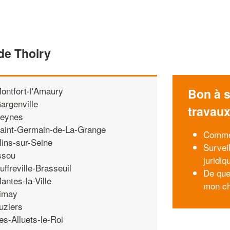
de Thoiry
ontfort-l'Amaury
Bon à s
argenville
travau
eynes
aint-Germain-de-La-Grange
Commen
lins-sur-Seine
Survei
ssou
juridiq
uffreville-Brasseuil
De que
antes-la-Ville
mon ch
imay
uziers
es-Alluets-le-Roi