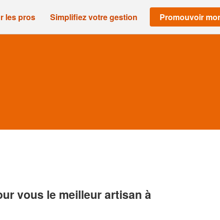
r les pros
Simplifiez votre gestion
Promouvoir mon
r vous le meilleur artisan à