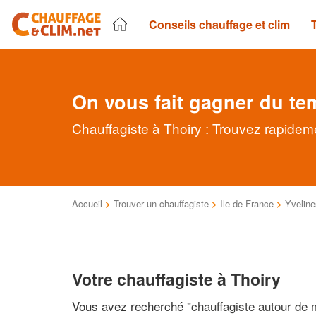
Conseils chauffage et clim
On vous fait gagner du te
Chauffagiste à Thoiry : Trouvez rapideme
Accueil
>
Trouver un chauffagiste
>
Ile-de-France
>
Yveline
Votre chauffagiste à Thoiry
Vous avez recherché "
chauffagiste autour de 