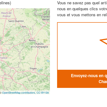
elines)
Vous ne savez pas quel arti
nous en quelques clics vot
vous et vous mettons en rela
Envoyez-nous en qu
Chau
 ©
OpenStreetMap contributors,
CC-BY-SA