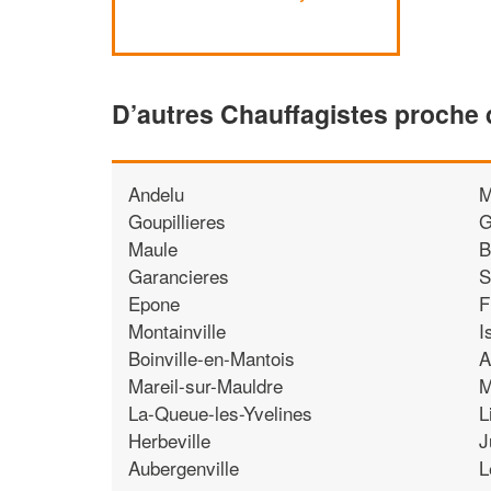
D’autres Chauffagistes proche 
Andelu
M
Goupillieres
G
Maule
B
Garancieres
S
Epone
F
Montainville
I
Boinville-en-Mantois
A
Mareil-sur-Mauldre
M
La-Queue-les-Yvelines
L
Herbeville
J
Aubergenville
L