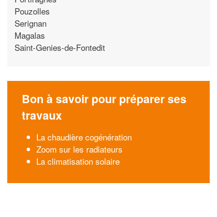
Pouzolles
Serignan
Magalas
Saint-Genies-de-Fontedit
Bon à savoir pour préparer ses
travaux
La chaudière cogénération
Zoom sur les radiateurs
La climatisation solaire