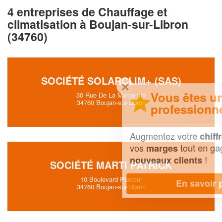
4 entreprises de Chauffage et
climatisation à Boujan-sur-Libron
(34760)
SOCIÉTÉ SOLARCLIM+ (SAS)
✕
Vous êtes un
30 Rue De La Margeride
34760 Boujan-sur-Libron
professionnel ?
Augmentez votre
et
chiffre d'affaires
vos
tout en gagnant de
marges
!
nouveaux clients
SOCIÉTÉ MARTI PATRICK
10 Boulevard Pasteur
En savoir plus
34760 Boujan-sur-Libron