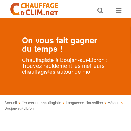
Toggle
Toggle
search
navigat
On vous fait gagner
du temps !
Chauffagiste à Boujan-sur-Libron :
Trouvez rapidement les meilleurs
chauffagistes autour de moi
Accueil
>
Trouver un chauffagiste
>
Languedoc-Roussillon
>
Hérault
>
Boujan-sur-Libron