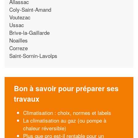
Allassac
Coly-Saint-Amand
Voutezac
Ussac
Brive-la-Gaillarde
Noailles
Correze
Saint-Sornin-Lavolps
Bon à savoir pour préparer ses
travaux
Climatisation : choix, normes et labels
La climatisation au gaz (ou pompe à
chaleur réversible)
Plus que pro est-il rentable pour un