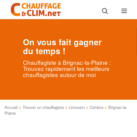
Toggle
Toggle
search
navigat
On vous fait gagner
du temps !
Chauffagiste à Brignac-la-Plaine :
Trouvez rapidement les meilleurs
chauffagistes autour de moi
Accueil
>
Trouver un chauffagiste
>
Limousin
>
Corrèze
>
Brignac-la-
Plaine