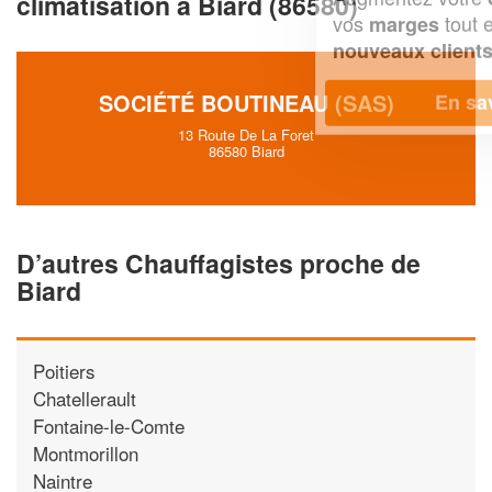
climatisation à Biard (86580)
vos
tout en gagnant de
marges
!
nouveaux clients
SOCIÉTÉ BOUTINEAU (SAS)
En savoir plus
13 Route De La Foret
86580 Biard
D’autres Chauffagistes proche de
Biard
Poitiers
Chatellerault
Fontaine-le-Comte
Montmorillon
Naintre