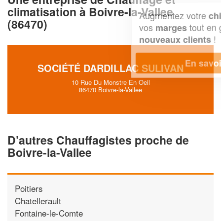
climatisation à Boivre-la-Vallee
Augmentez votre
et
chiffre d'affaires
(86470)
vos
tout en gagnant de
marges
!
nouveaux clients
En savoir plus
SOCIÉTÉ DARDILLAC SULIVAN
10 Rue Du Monstre En Oeil
86470 Boivre-la-Vallee
D’autres Chauffagistes proche de
Boivre-la-Vallee
Poitiers
Chatellerault
Fontaine-le-Comte