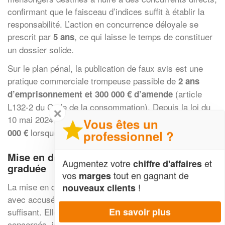
confirmant que le faisceau d’indices suffit à établir la
responsabilité. L’action en concurrence déloyale se
prescrit par
, ce qui laisse le temps de constituer
5 ans
un dossier solide.
Sur le plan pénal, la publication de faux avis est une
pratique commerciale trompeuse passible de
2 ans
(article
d’emprisonnement et 300 000 € d’amende
L132-2 du Code de la consommation). Depuis la loi du
✕
10 mai 2024, ces peines sont portées à
5 ans et 750
Vous êtes un
lorsque l’infraction est commise en ligne.
000 €
professionnel ?
Mise en demeure et référé : la riposte
Augmentez votre
et
chiffre d'affaires
graduée
vos
tout en gagnant de
marges
La mise en demeure, envoyée par lettre recommandée
!
nouveaux clients
avec accusé de réception, constitue souvent un levier
En savoir plus
suffisant. Elle doit identifier précisément les avis
concernés, invoquer les fondements juridiques et fixer