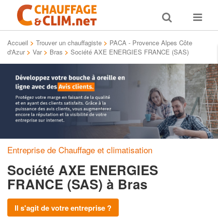
Toggle
Toggle
search
navigat
Accueil
>
Trouver un chauffagiste
>
PACA - Provence Alpes Côte
d'Azur
>
Var
>
Bras
>
Société AXE ENERGIES FRANCE (SAS)
Entreprise de Chauffage et climatisation
Société AXE ENERGIES
FRANCE (SAS)
à Bras
Il s'agit de votre entreprise ?