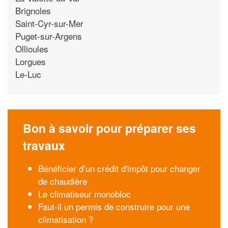
Brignoles
Saint-Cyr-sur-Mer
Puget-sur-Argens
Ollioules
Lorgues
Le-Luc
Bon à savoir pour préparer ses
travaux
Bénéficier d’un crédit d'impôt pour changer
de chaudière
Le climatiseur monobloc
Faut-il un permis de construire pour une
climatisation ?