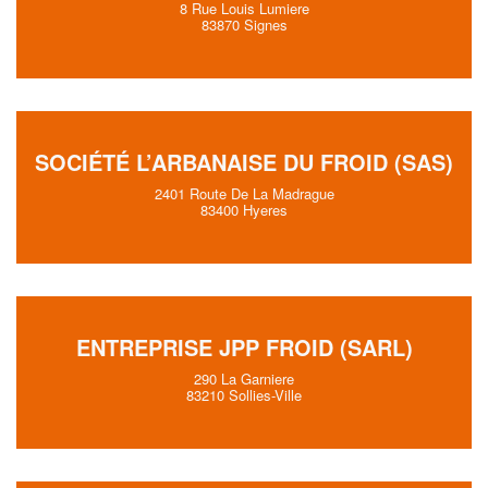
8 Rue Louis Lumiere
83870 Signes
SOCIÉTÉ L’ARBANAISE DU FROID (SAS)
2401 Route De La Madrague
83400 Hyeres
ENTREPRISE JPP FROID (SARL)
290 La Garniere
83210 Sollies-Ville