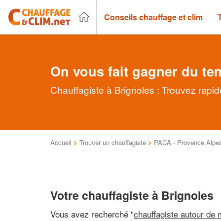
Conseils chauffage et clim
On vous fait gagner du te
Chauffagiste à Brignoles : Trouvez rapid
Accueil
>
Trouver un chauffagiste
>
PACA - Provence Alpes
Votre chauffagiste à Brignoles
Vous avez recherché "
chauffagiste autour de 