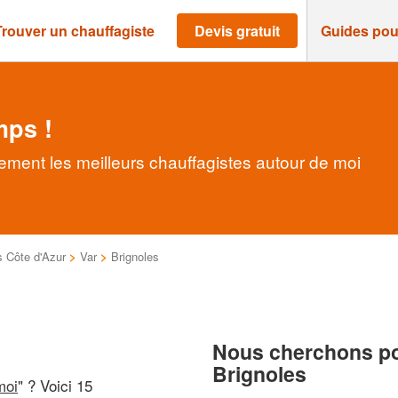
Trouver un chauffagiste
Devis gratuit
Guides pou
mps !
ement les meilleurs chauffagistes autour de moi
 Côte d'Azur
>
Var
>
Brignoles
Nous cherchons pou
Brignoles
moi
" ? Voici 15