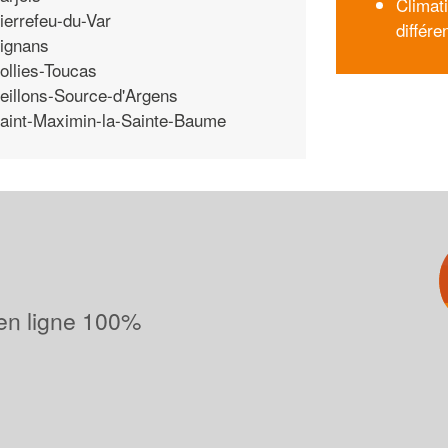
Climat
ierrefeu-du-Var
différ
ignans
ollies-Toucas
eillons-Source-d'Argens
aint-Maximin-la-Sainte-Baume
 en ligne 100%