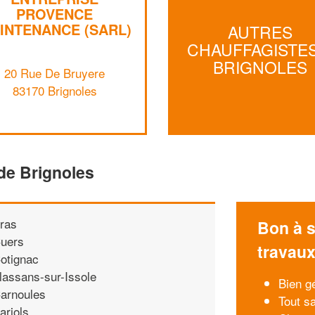
PROVENCE
INTENANCE (SARL)
AUTRES
CHAUFFAGISTES
BRIGNOLES
20 Rue De Bruyere
83170 Brignoles
de Brignoles
ras
Bon à s
uers
travau
otignac
lassans-sur-Issole
Bien gé
arnoules
Tout sa
arjols