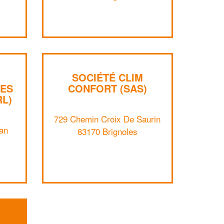
professionnel ?
Augmentez votre
e
chiffre d'affaires
vos
tout en gagnant de
marges
!
nouveaux clients
SOCIÉTÉ CLIM
En savoir plus
DES
CONFORT (SAS)
RL)
729 Chemin Croix De Saurin
an
83170 Brignoles