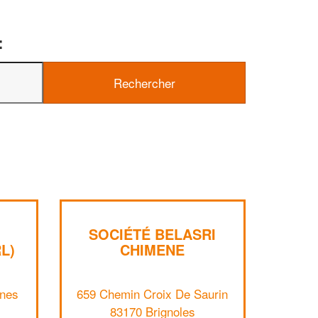
:
SOCIÉTÉ BELASRI
L)
CHIMENE
✕
enes
659 Chemin Croix De Saurin
Vous êtes un
83170 Brignoles