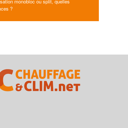
isation monobloc ou split, quelles
ences ?