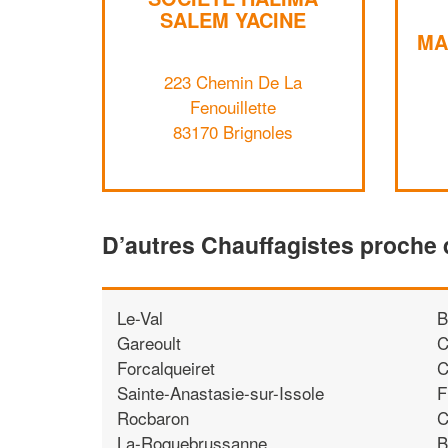
SALEM YACINE
MA
223 Chemin De La
Fenouillette
83170 Brignoles
D’autres Chauffagistes proche 
Le-Val
B
Gareoult
C
Forcalqueiret
C
Sainte-Anastasie-sur-Issole
F
Rocbaron
C
La-Roquebrussanne
B