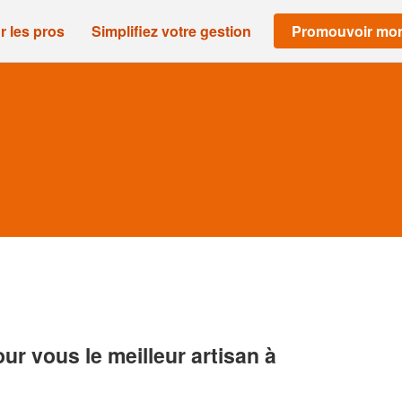
r les pros
Simplifiez votre gestion
Promouvoir mon
r vous le meilleur artisan à