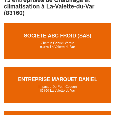
climatisation à La-Valette-du-Var
(83160)
SOCIÉTÉ ABC FROID (SAS)
Chemin Gabriel Ventre
83160 La-Valette-du-Var
ENTREPRISE MARQUET DANIEL
Impasse Du Petit Coudon
83160 La-Valette-du-Var