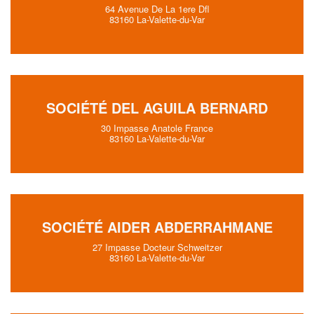
64 Avenue De La 1ere Dfl
83160 La-Valette-du-Var
SOCIÉTÉ DEL AGUILA BERNARD
30 Impasse Anatole France
83160 La-Valette-du-Var
SOCIÉTÉ AIDER ABDERRAHMANE
27 Impasse Docteur Schweitzer
83160 La-Valette-du-Var