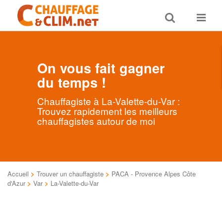
Toggle
Toggle
search
navigat
On vous fait gagner
du temps !
Chauffagiste à La-Valette-du-Var :
Trouvez rapidement les meilleurs
chauffagistes autour de moi
Accueil
>
Trouver un chauffagiste
>
PACA - Provence Alpes Côte
d'Azur
>
Var
>
La-Valette-du-Var