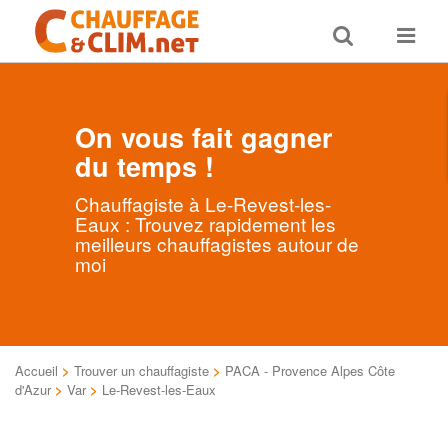
Toggle
Toggle
search
navigat
On vous fait gagner
du temps !
Chauffagiste à Le-Revest-les-
Eaux : Trouvez rapidement les
meilleurs chauffagistes autour de
moi
Accueil
>
Trouver un chauffagiste
>
PACA - Provence Alpes Côte
d'Azur
>
Var
>
Le-Revest-les-Eaux