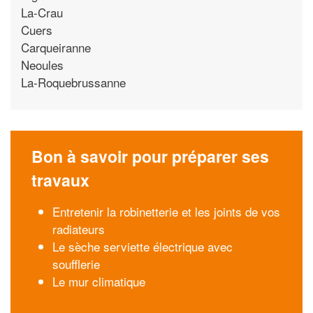
La-Crau
Cuers
Carqueiranne
Neoules
La-Roquebrussanne
Bon à savoir pour préparer ses
travaux
Entretenir la robinetterie et les joints de vos
radiateurs
Le sèche serviette électrique avec
soufflerie
Le mur climatique