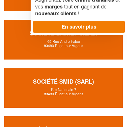
vos
tout en gagnant de
marges
!
nouveaux clients
En savoir plus
SOCIÉTÉ LAJNEF MEHDI
69 Rue Andre Falco
83480 Puget-sur-Argens
SOCIÉTÉ SMID (SARL)
Rte Nationale 7
83480 Puget-sur-Argens