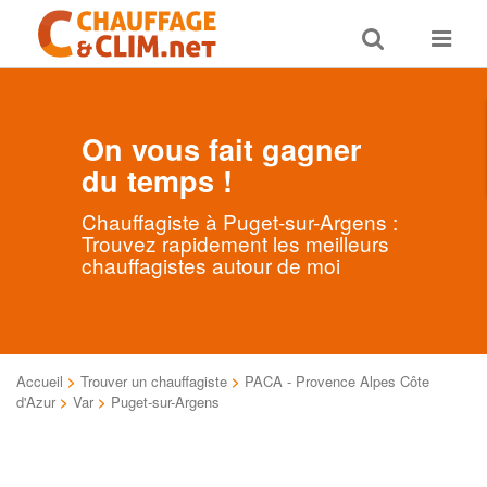
Toggle
Toggle
search
navigat
On vous fait gagner
du temps !
Chauffagiste à Puget-sur-Argens :
Trouvez rapidement les meilleurs
chauffagistes autour de moi
Accueil
>
Trouver un chauffagiste
>
PACA - Provence Alpes Côte
d'Azur
>
Var
>
Puget-sur-Argens