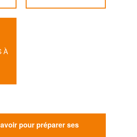
Augmentez votre
et
chiffre d'affaires
vos
tout en gagnant de
marges
!
nouveaux clients
En savoir plus
 À
N
avoir pour préparer ses
x