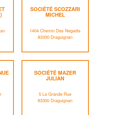
ET
SOCIÉTÉ SCOZZARI
)
MICHEL
man
1404 Chemin Des Negadis
83300 Draguignan
NUE
SOCIÉTÉ MAZER
JULIAN
r
5 La Grande Rue
✕
83300 Draguignan
Vous êtes un
professionnel ?