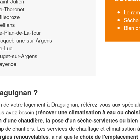
aint-Julien
e-Thoronet
Le ram
illecroze
Sèche 
eillans
Bien c
e-Plan-de-La-Tour
oquebrune-sur-Argens
e-Luc
uget-sur-Argens
ayence
raguignan ?
 de votre logement à Draguignan, référez-vous aux spécialist
ous avez besoin (
rénover une climatisation à eau ou choisi
on d'une chaudière, la pose d'un sèche-serviettes ou bien 
p de chantiers. Les services de chauffage et climatisation 
, ainsi que le
rgies renouvelables
choix de l'emplacement 