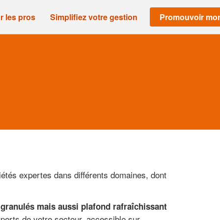
r les pros
Simplifiez votre gestion
Promouvoir mon
ciétés expertes dans différents domaines, dont
 granulés mais aussi plafond rafraîchissant
perts de votre secteur, accessible sur