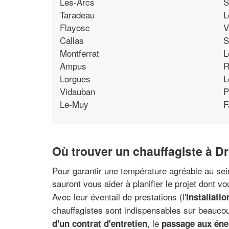
Les-Arcs
S
Taradeau
L
Flayosc
V
Callas
S
Montferrat
L
Ampus
R
Lorgues
L
Vidauban
P
Le-Muy
F
Où trouver un chauffagiste à D
Pour garantir une température agréable au sein
sauront vous aider à planifier le projet dont v
Avec leur éventail de prestations (l'
installati
chauffagistes sont indispensables sur beaucou
, le
d'un contrat d'entretien
passage aux éne