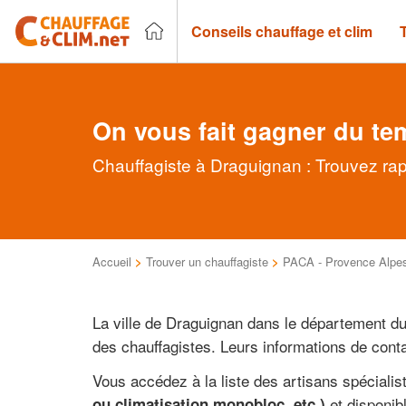
Conseils chauffage et clim
On vous fait gagner du te
Chauffagiste à Draguignan : Trouvez rap
Accueil
>
Trouver un chauffagiste
>
PACA - Provence Alpes
La ville de Draguignan dans le département d
des chauffagistes. Leurs informations de conta
Vous accédez à la liste des artisans spéciali
et disponib
ou climatisation monobloc, etc.)