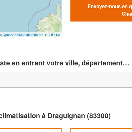
Envoyez-nous en qu
Chau
 ©
OpenStreetMap contributors,
CC-BY-SA
te en entrant votre ville, département… 
climatisation à Draguignan (83300)