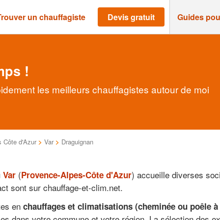
Trouver un chauffagiste
Devis gratuit
Guides pou
mps !
idement les meilleurs chauffagistes autour de moi
 Côte d'Azur
>
Var
>
Draguignan
u
(
) accueille diverses so
Var
Provence-Alpes-Côte d'Azur
ct sont sur chauffage-et-clim.net.
stes en
chauffages et climatisations (cheminée ou poêle à
les dans votre commune et votre région. La sélection des ex