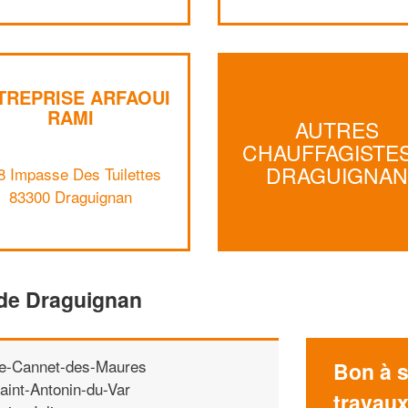
TREPRISE ARFAOUI
RAMI
AUTRES
CHAUFFAGISTES
DRAGUIGNA
8 Impasse Des Tuilettes
83300 Draguignan
 de Draguignan
e-Cannet-des-Maures
Bon à s
aint-Antonin-du-Var
travau