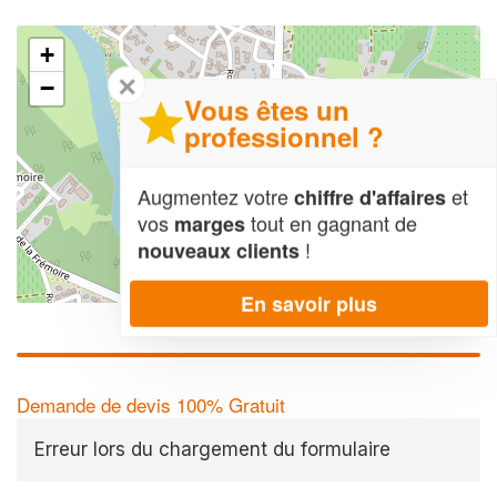
+
✕
−
Vous êtes un
professionnel ?
Augmentez votre
et
chiffre d'affaires
vos
tout en gagnant de
marges
!
nouveaux clients
Leaflet
| Map data ©
OpenStreetMap contributors,
CC-BY-SA
En savoir plus
Demande de devis 100% Gratuit
Erreur lors du chargement du formulaire