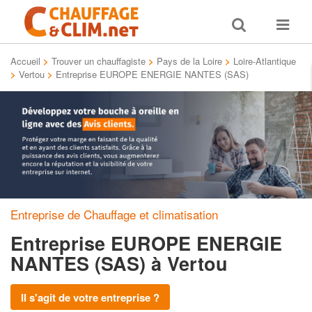
Toggle
Toggle
search
navigat
Accueil
>
Trouver un chauffagiste
>
Pays de la Loire
>
Loire-Atlantique
>
Vertou
>
Entreprise EUROPE ENERGIE NANTES (SAS)
Entreprise de Chauffage et climatisation
Entreprise EUROPE ENERGIE
NANTES (SAS)
à Vertou
Il s'agit de votre entreprise ?