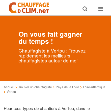
Toggle
Toggle
search
navigat
On vous fait gagner
du temps !
Chauffagiste à Vertou : Trouvez
rapidement les meilleurs
chauffagistes autour de moi
Accueil
>
Trouver un chauffagiste
>
Pays de la Loire
>
Loire-Atlantique
>
Vertou
Pour tous types de chantiers à Vertou, dans le