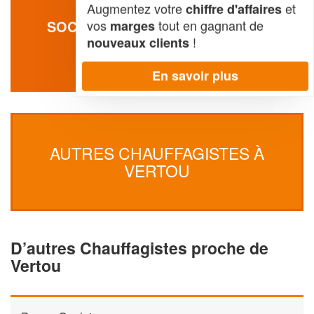
Augmentez votre
et
chiffre d'affaires
vos
tout en gagnant de
SOCIÉTÉ AMTC BATIMENT (SAS)
marges
!
nouveaux clients
570 Route De Clisson
44120 Vertou
En savoir plus
AUTRES CHAUFFAGISTES À
VERTOU
D’autres Chauffagistes proche de
Vertou