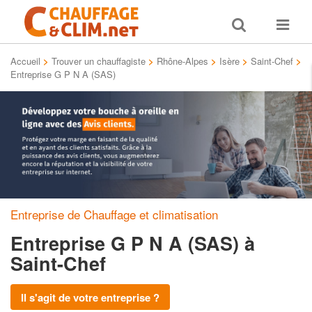
Toggle
Toggle
search
navigat
Accueil
>
Trouver un chauffagiste
>
Rhône-Alpes
>
Isère
>
Saint-Chef
>
Entreprise G P N A (SAS)
Entreprise de Chauffage et climatisation
Entreprise G P N A (SAS)
à
Saint-Chef
Il s'agit de votre entreprise ?