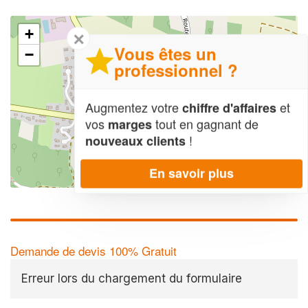
+
✕
Vous êtes un
−
professionnel ?
Augmentez votre
et
chiffre d'affaires
vos
tout en gagnant de
marges
!
nouveaux clients
En savoir plus
Leaflet
| Map data ©
OpenStreetMap contributors,
CC-BY-SA
Demande de devis 100% Gratuit
Erreur lors du chargement du formulaire