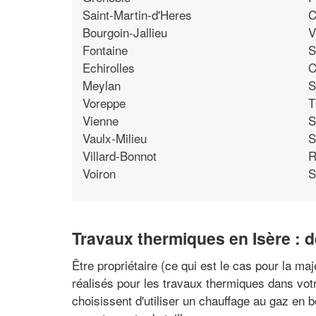
Saint-Martin-d'Heres
C
Bourgoin-Jallieu
V
Fontaine
S
Echirolles
C
Meylan
S
Voreppe
T
Vienne
S
Vaulx-Milieu
S
Villard-Bonnot
R
Voiron
S
Travaux thermiques en Isère : 
Être propriétaire (ce qui est le cas pour la ma
réalisés pour les travaux thermiques dans votr
choisissent d'utiliser un chauffage au gaz en 