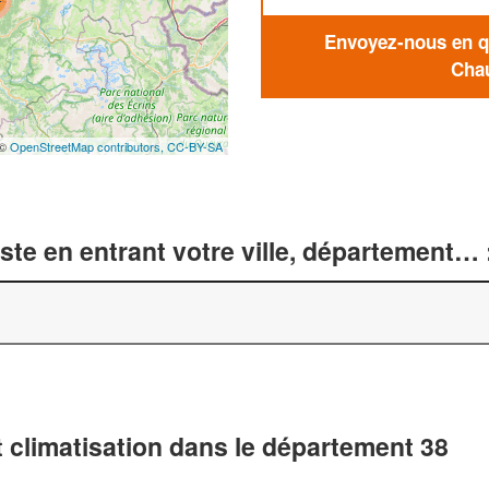
Envoyez-nous en qu
Chau
 ©
OpenStreetMap contributors,
CC-BY-SA
te en entrant votre ville, département… 
 climatisation dans le département 38