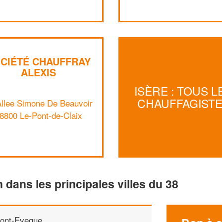
CIÉTÉ CHAUFFRAY
ALEXIS
ISÈRE : TOUS L
CHAUFFAGIST
Allee Simone De Beauvoir
8800 Le-Pont-de-Claix
n dans les principales villes du 38
ont-Eveque