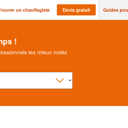
Trouver un chauffagiste
Devis gratuit
Guides pou
mps !
ofessionnels les mieux notés