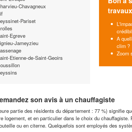
Bon à s
harvieu-Chavagneux
travau
if
eyssinet-Pariset
L'impa
rolles
crédibi
aint-Egreve
A quell
ignieu-Jameyzieu
clim ?
assenage
Zoom s
aint-Etienne-de-Saint-Geoirs
oussillon
eyssins
demandez son avis à un chauffagiste
jeure partie des résidents du département : 77 %) signifie q
e logement, et en particulier dans le choix du chauffagiste. 
bouteille ou en citerne. Quelquefois sont employés des syst