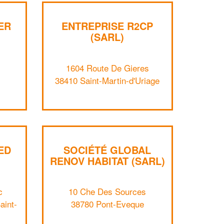
ER
ENTREPRISE R2CP
(SARL)
1604 Route De Gieres
38410 Saint-Martin-d'Uriage
ED
SOCIÉTÉ GLOBAL
✕
RENOV HABITAT (SARL)
Vous êtes un
professionnel ?
c
10 Che Des Sources
aint-
38780 Pont-Eveque
Augmentez votre
et
chiffre d'affaires
vos
tout en gagnant de
marges