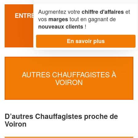
Augmentez votre
et
chiffre d'affaires
ENTREPRISE RENOV’CORPORATION
vos
tout en gagnant de
marges
(SAS)
!
nouveaux clients
100 Rue Rene Rambaud
38500 Voiron
En savoir plus
AUTRES CHAUFFAGISTES À
VOIRON
D’autres Chauffagistes proche de
Voiron