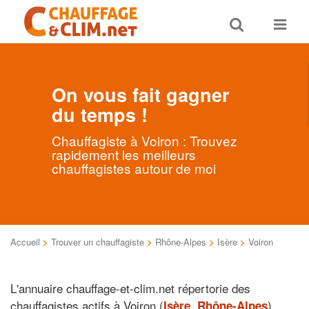
Toggle
Toggle
search
navigat
On vous fait gagner
du temps !
Chauffagiste à Voiron : Trouvez
rapidement les meilleurs
chauffagistes autour de moi
Accueil
>
Trouver un chauffagiste
>
Rhône-Alpes
>
Isère
>
Voiron
L'annuaire chauffage-et-clim.net répertorie des
chauffagistes actifs à Voiron (
,
).
Isère
Rhône-Alpes