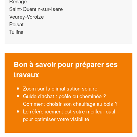
Renage
Saint-Quentin-sur-Isere
Veurey-Voroize
Poisat
Tullins
Bon à savoir pour préparer ses
travaux
Zoom sur la climatisation solaire
Guide d'achat : poêle ou cheminée ?
Comment choisir son chauffage au bois ?
Le référencement est votre meilleur outil
pour optimiser votre visibilité