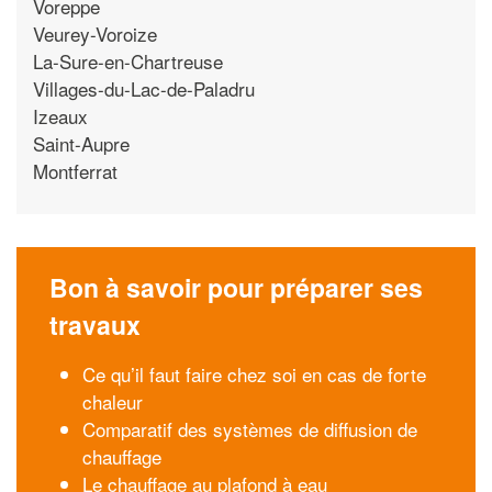
Voreppe
Veurey-Voroize
La-Sure-en-Chartreuse
Villages-du-Lac-de-Paladru
Izeaux
Saint-Aupre
Montferrat
Bon à savoir pour préparer ses
travaux
Ce qu’il faut faire chez soi en cas de forte
chaleur
Comparatif des systèmes de diffusion de
chauffage
Le chauffage au plafond à eau