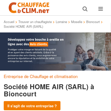
Toggle
Toggle
search
navigat
Accueil
>
Trouver un chauffagiste
>
Lorraine
>
Moselle
>
Bioncourt
>
Société HOME AIR (SARL)
Entreprise de Chauffage et climatisation
Société HOME AIR (SARL)
à
Bioncourt
Il s'agit de votre entreprise ?