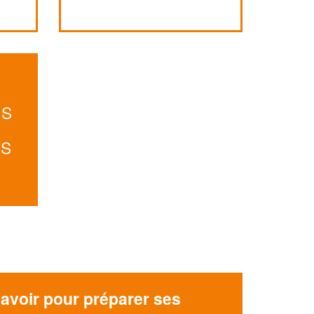
!
nouveaux clients
En savoir plus
US
ES
avoir pour préparer ses