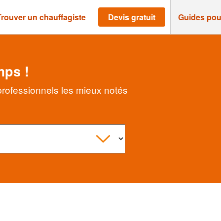
Trouver un chauffagiste
Devis gratuit
Guides pou
mps !
professionnels les mieux notés