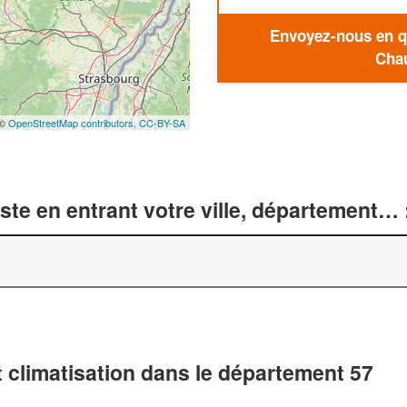
Envoyez-nous en qu
Chau
 ©
OpenStreetMap contributors,
CC-BY-SA
te en entrant votre ville, département… 
 climatisation dans le département 57