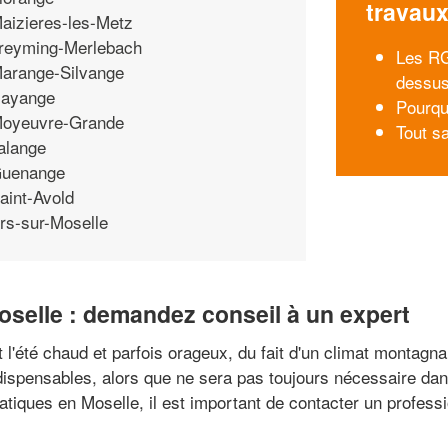
travau
aizieres-les-Metz
reyming-Merlebach
Les RG
arange-Silvange
dessu
ayange
Pourqu
oyeuvre-Grande
Tout sa
alange
uenange
aint-Avold
rs-sur-Moselle
oselle : demandez conseil à un expert
et l'été chaud et parfois orageux, du fait d'un climat montagn
dispensables, alors que ne sera pas toujours nécessaire dan
iques en Moselle, il est important de contacter un profession