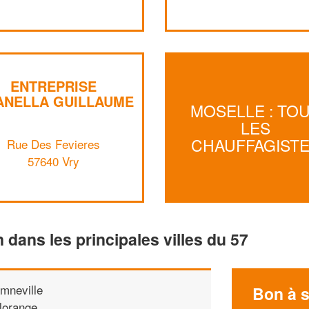
ENTREPRISE
ANELLA GUILLAUME
MOSELLE : TO
LES
CHAUFFAGIST
Rue Des Fevieres
57640 Vry
n dans les principales villes du 57
mneville
Bon à s
lorange