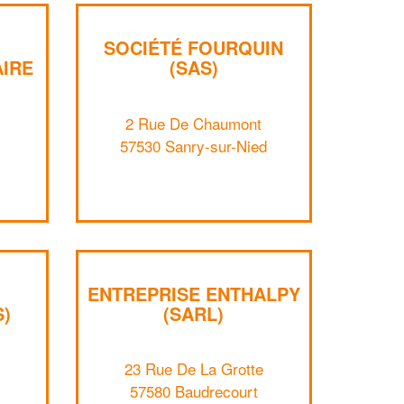
SOCIÉTÉ FOURQUIN
AIRE
(SAS)
2 Rue De Chaumont
57530 Sanry-sur-Nied
✕
ENTREPRISE ENTHALPY
Vous êtes un
S)
(SARL)
professionnel ?
Augmentez votre
et
chiffre d'affaires
23 Rue De La Grotte
vos
tout en gagnant de
marges
57580 Baudrecourt