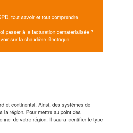
x
PD, tout savoir et tout comprendre
s
oi passer à la facturation dematerialisée ?
voir sur la chaudière électrique
ard et continental. Ainsi, des systèmes de
s la région. Pour mettre au point des
nel de votre région. Il saura identifier le type