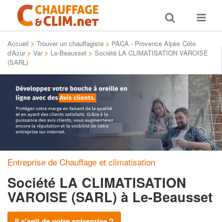
Toggle
Toggle
search
navigat
Accueil
>
Trouver un chauffagiste
>
PACA - Provence Alpes Côte
d'Azur
>
Var
>
Le-Beausset
>
Société LA CLIMATISATION VAROISE
(SARL)
Entreprise de Chauffage et climatisation
Société LA CLIMATISATION
VAROISE (SARL)
à Le-Beausset
Il s'agit de votre entreprise ?