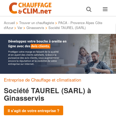
Toggle
Toggle
search
navigat
Accueil
>
Trouver un chauffagiste
>
PACA - Provence Alpes Côte
d'Azur
>
Var
>
Ginasservis
>
Société TAUREL (SARL)
Entreprise de Chauffage et climatisation
Société TAUREL (SARL)
à
Ginasservis
Il s'agit de votre entreprise ?