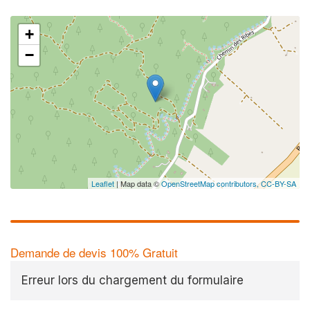
+
−
Leaflet
| Map data ©
OpenStreetMap contributors,
CC-BY-SA
Demande de devis 100% Gratuit
Erreur lors du chargement du formulaire