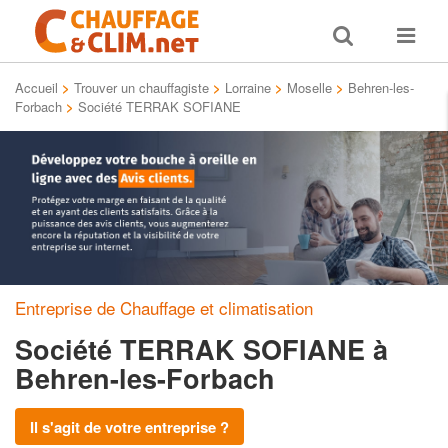
Toggle
Toggle
search
navigat
Accueil
>
Trouver un chauffagiste
>
Lorraine
>
Moselle
>
Behren-les-
Forbach
>
Société TERRAK SOFIANE
Entreprise de Chauffage et climatisation
Société TERRAK SOFIANE
à
Behren-les-Forbach
Il s'agit de votre entreprise ?