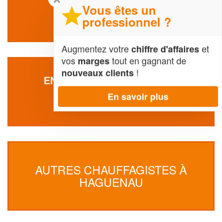
Vous êtes un
77 Chemin Long
67500 Haguenau
professionnel ?
Augmentez votre
et
chiffre d'affaires
vos
tout en gagnant de
marges
!
nouveaux clients
ENTREPRISE FARIS HICHEM
5 Rue Katia Krafft
En savoir plus
67500 Haguenau
AUTRES CHAUFFAGISTES À
HAGUENAU