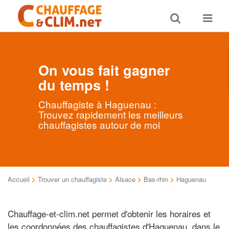
Toggle
Toggle
search
navigat
On vous fait gagner
du temps !
Chauffagiste à Haguenau :
Trouvez rapidement les meilleurs
chauffagistes autour de moi
Accueil
>
Trouver un chauffagiste
>
Alsace
>
Bas-rhin
>
Haguenau
Chauffage-et-clim.net permet d'obtenir les horaires et
les coordonnées des chauffagistes d'Haguenau, dans le