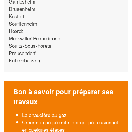
Gambsheim
Drusenheim
Kilstett
Soufflenheim
Hœrdt
Merkwiller-Pechelbronn
Soultz-Sous-Forets
Preuschdorf
Kutzenhausen
Bon à savoir pour préparer ses
travaux
La chaudière au gaz
Créer son propre site internet professionnel
en quelques étapes