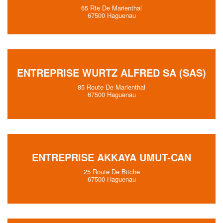
65 Rte De Marienthal
67500 Haguenau
ENTREPRISE WURTZ ALFRED SA (SAS)
85 Route De Marienthal
67500 Haguenau
ENTREPRISE AKKAYA UMUT-CAN
25 Route De Bitche
67500 Haguenau