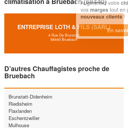
climatisation à Bruebach (68440)
Augmentez votre
et
chiffre d'affaires
vos
tout en gagnant de
marges
!
nouveaux clients
ENTREPRISE LOTH & FILS (SARL)
En savoir plus
4 Rue De Brunstatt
68440 Bruebach
D’autres Chauffagistes proche de
Bruebach
Brunstatt-Didenheim
Riedisheim
Flaxlanden
Eschentzwiller
Mulhouse