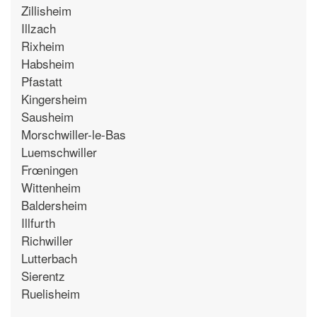
Zillisheim
Illzach
Rixheim
Habsheim
Pfastatt
Kingersheim
Sausheim
Morschwiller-le-Bas
Luemschwiller
Frœningen
Wittenheim
Baldersheim
Illfurth
Richwiller
Lutterbach
Sierentz
Ruelisheim