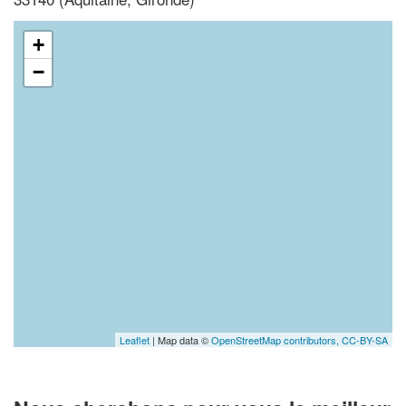
+
−
Leaflet
| Map data ©
OpenStreetMap contributors,
CC-BY-SA