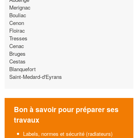
Merignac
Bouliac
Cenon
Floirac
Tresses
Cenac
Bruges
Cestas
Blanquefort
Saint-Medard-d'Eyrans
Bon à savoir pour préparer ses
travaux
Labels, normes et sécurité (radiateurs)