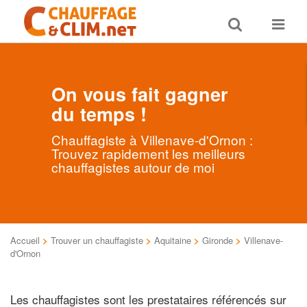
Toggle
Toggle
search
navigat
On vous fait gagner
du temps !
Chauffagiste à Villenave-d'Ornon :
Trouvez rapidement les meilleurs
chauffagistes autour de moi
Accueil
>
Trouver un chauffagiste
>
Aquitaine
>
Gironde
>
Villenave-
d'Ornon
Les chauffagistes sont les prestataires référencés sur