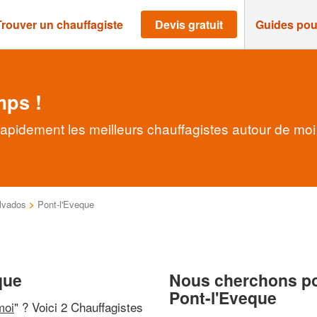
Trouver un chauffagiste
Devis gratuit
Guides pou
mps !
rapidement les meilleurs chauffagistes autour de moi
lvados
>
Pont-l'Eveque
que
Nous cherchons pou
Pont-l'Eveque
moi
" ? Voici 2 Chauffagistes