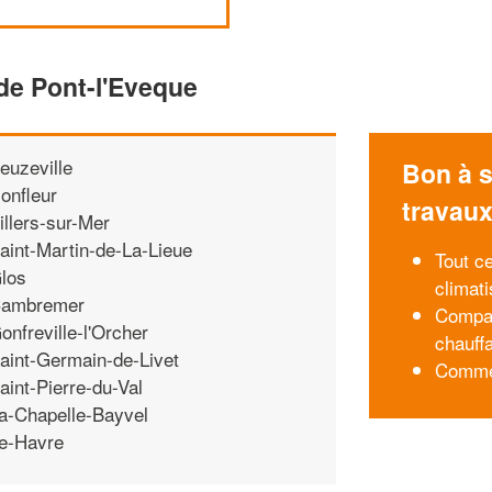
de Pont-l'Eveque
euzeville
Bon à s
onfleur
travau
illers-sur-Mer
aint-Martin-de-La-Lieue
Tout c
los
climati
ambremer
Compar
onfreville-l'Orcher
chauff
aint-Germain-de-Livet
Commen
aint-Pierre-du-Val
a-Chapelle-Bayvel
e-Havre