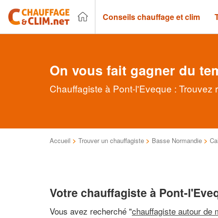
Conseils chauffage et clim
On vous fait gagner du te
Chauffagiste à Pont-l'Eveque : Trouvez 
Accueil
>
Trouver un chauffagiste
>
Basse Normandie
>
Ca
Votre chauffagiste à Pont-l'Eve
Vous avez recherché "
chauffagiste autour de 