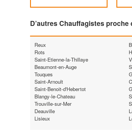
D’autres Chauffagistes proche 
Reux
B
Rots
H
Saint-Etienne-la-Thillaye
V
Beaumont-en-Auge
S
Touques
G
Saint-Arnoult
C
Saint-Benoit-d'Hebertot
G
Blangy-le-Chateau
S
Trouville-sur-Mer
S
Deauville
L
Lisieux
L