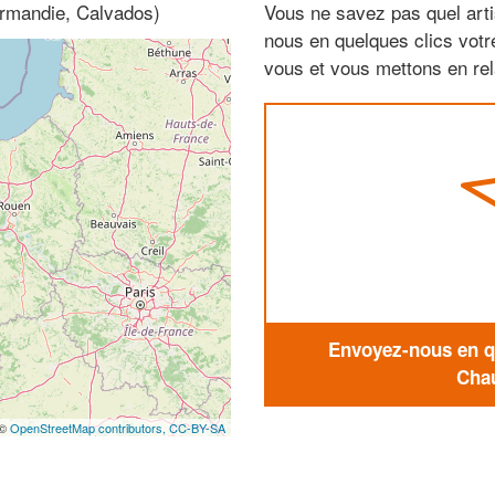
ormandie, Calvados)
Vous ne savez pas quel arti
nous en quelques clics vot
vous et vous mettons en rela
Envoyez-nous en qu
Chau
 ©
OpenStreetMap contributors,
CC-BY-SA