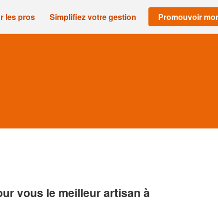
r les pros
Simplifiez votre gestion
Promouvoir mon
r vous le meilleur artisan à