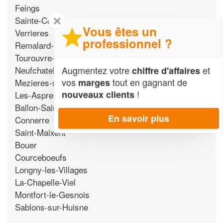
Feings
✕
Sainte-Ceronne-les-Mortagne
Vous êtes un
Verrieres
professionnel ?
Remalard-en-Perche
Tourouvre-au-Perche
Neufchatel-en-Saosnois
Augmentez votre
et
chiffre d'affaires
vos
tout en gagnant de
Mezieres-sur-Ponthouin
marges
!
nouveaux clients
Les-Aspres
Ballon-Saint-Mars
En savoir plus
Connerre
Saint-Maixent
Bouer
Courceboeufs
Longny-les-Villages
La-Chapelle-Viel
Montfort-le-Gesnois
Sablons-sur-Huisne