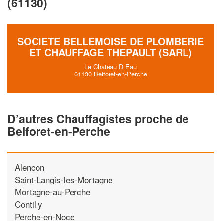
(61130)
SOCIETE BELLEMOISE DE PLOMBERIE
ET CHAUFFAGE THEPAULT (SARL)
Le Chateau D Eau
61130 Belforet-en-Perche
D’autres Chauffagistes proche de
Belforet-en-Perche
Alencon
Saint-Langis-les-Mortagne
Mortagne-au-Perche
Contilly
Perche-en-Noce