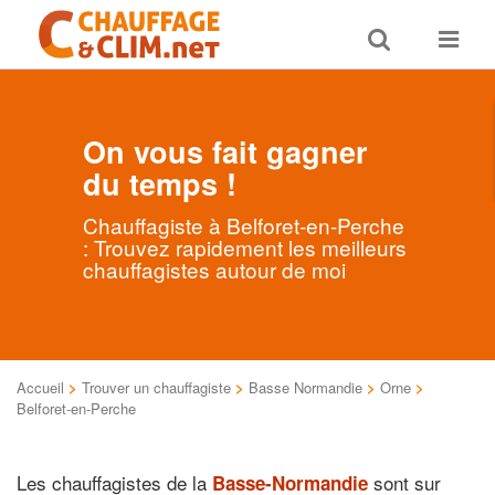
Toggle
Toggle
search
navigat
On vous fait gagner
du temps !
Chauffagiste à Belforet-en-Perche
: Trouvez rapidement les meilleurs
chauffagistes autour de moi
Accueil
>
Trouver un chauffagiste
>
Basse Normandie
>
Orne
>
Belforet-en-Perche
Les chauffagistes de la
sont sur
Basse-Normandie