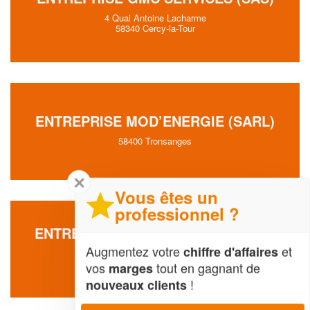
4 Quai Antoine Lacharme
58340 Cercy-la-Tour
ENTREPRISE MOD’ENERGIE (SARL)
58400 Tronsanges
✕
Vous êtes un
professionnel ?
ENTREPRISE KORRINGA STEFANUS
Augmentez votre
et
chiffre d'affaires
10 Chemin Du Fou De Verdun
58230 Lavault-de-Fretoy
vos
tout en gagnant de
marges
!
nouveaux clients