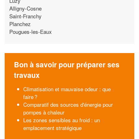
Luzy
Alligny-Cosne
Saint-Franchy
Planchez
Pougues-les-Eaux
Bon à savoir pour préparer ses
travaux
Climatisation et mauvaise odeur : que
faire ?
Comparatif des sources d'énergie pour
pompes à chaleur
Les zones sensibles au froid : un
emplacement stratégique