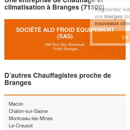
climatisation à Branges (71500)
Augmentez votre
et
chiffre d'affaires
vos
tout en gagnant de
marges
!
nouveaux clients
SOCIÉTÉ ALO FROID EQUIPEMENT
(SAS)
En savoir plus
695 Rue Des Marosses
71500 Branges
D’autres Chauffagistes proche de
Branges
Macon
Chalon-sur-Saone
Montceau-les-Mines
Le-Creusot