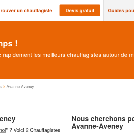
Trouver un chauffagiste
Devis gratuit
Guides pou
mps !
 rapidement les meilleurs chauffagistes autour de m
s
>
Avanne-Aveney
veney
Nous cherchons pou
Avanne-Aveney
moi
" ? Voici 2 Chauffagistes