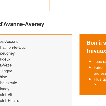
 d'Avanne-Aveney
es-Auxons
Bon à s
hatillon-le-Duc
travau
peugney
udeux
Tous s
a-Veze
Faire i
uingey
profes
hise
Plus qu
halezeule
?
lacey
aint-Vit
aint-Hilaire