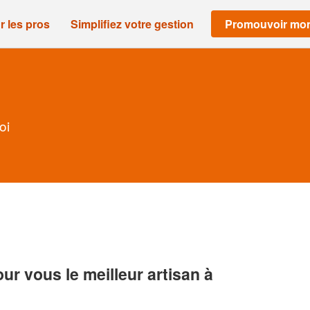
r les pros
Simplifiez votre gestion
Promouvoir mon
oi
r vous le meilleur artisan à