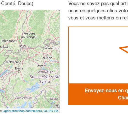
e-Comté, Doubs)
Vous ne savez pas quel arti
nous en quelques clics vot
vous et vous mettons en rela
Envoyez-nous en qu
Chau
 ©
OpenStreetMap contributors,
CC-BY-SA