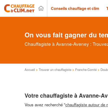
Conseils chauffage et clim
On vous fait gagner du te
Chauffagiste à Avanne-Aveney : Trouvez
Accueil
>
Trouver un chauffagiste
>
Franche-Comté
>
Doub
Votre chauffagiste à Avanne-A
Vous avez recherché "
chauffagiste autour de 