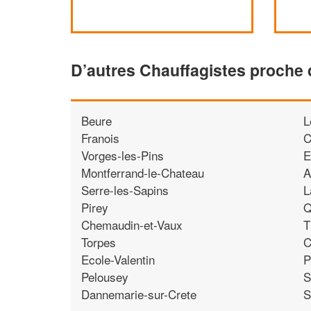
D’autres Chauffagistes proche
Beure
L
Franois
C
Vorges-les-Pins
E
Montferrand-le-Chateau
A
Serre-les-Sapins
L
Pirey
Q
Chemaudin-et-Vaux
T
Torpes
C
Ecole-Valentin
P
Pelousey
S
Dannemarie-sur-Crete
S