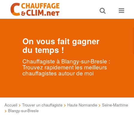
Toggle
Toggle
search
navigat
On vous fait gagner
du temps !
Chauffagiste à Blangy-sur-Bresle :
Trouvez rapidement les meilleurs
chauffagistes autour de moi
Accueil
>
Trouver un chauffagiste
>
Haute Normandie
>
Seine-Maritime
>
Blangy-sur-Bresle