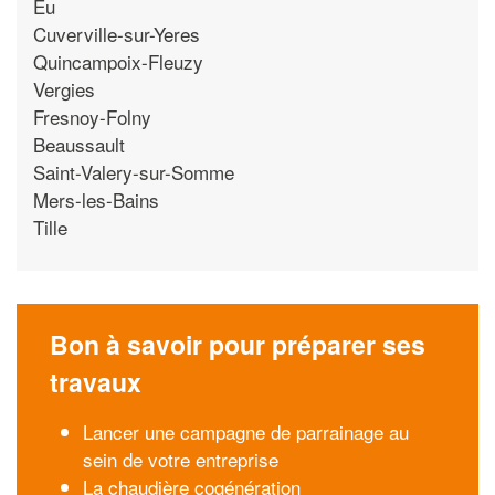
Eu
Cuverville-sur-Yeres
Quincampoix-Fleuzy
Vergies
Fresnoy-Folny
Beaussault
Saint-Valery-sur-Somme
Mers-les-Bains
Tille
Bon à savoir pour préparer ses
travaux
Lancer une campagne de parrainage au
sein de votre entreprise
La chaudière cogénération