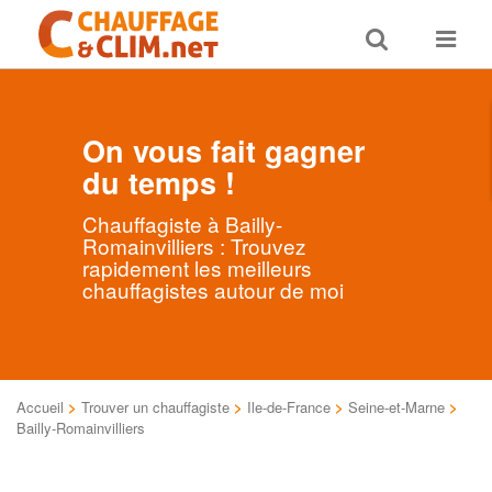
Toggle
Toggle
search
navigat
On vous fait gagner
du temps !
Chauffagiste à Bailly-
Romainvilliers : Trouvez
rapidement les meilleurs
chauffagistes autour de moi
Accueil
>
Trouver un chauffagiste
>
Ile-de-France
>
Seine-et-Marne
>
Bailly-Romainvilliers