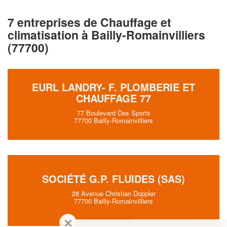
7 entreprises de Chauffage et
climatisation à Bailly-Romainvilliers
(77700)
EURL LANDRY- F. PLOMBERIE ET
CHAUFFAGE 77
77 Boulevard Des Sports
77700 Bailly-Romainvilliers
SOCIÉTÉ G.P. FLUIDES (SAS)
28 Avenue Christian Doppler
77700 Bailly-Romainvilliers
✕