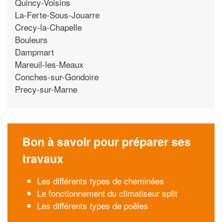
Quincy-Voisins
La-Ferte-Sous-Jouarre
Crecy-la-Chapelle
Bouleurs
Dampmart
Mareuil-les-Meaux
Conches-sur-Gondoire
Precy-sur-Marne
Bon à savoir pour préparer ses
travaux
Les différents types de cheminées
Le fonctionnement du climatiseur split
Les différents types de poêles