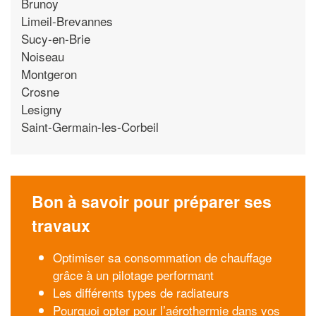
Brunoy
Limeil-Brevannes
Sucy-en-Brie
Noiseau
Montgeron
Crosne
Lesigny
Saint-Germain-les-Corbeil
Bon à savoir pour préparer ses
travaux
Optimiser sa consommation de chauffage
grâce à un pilotage performant
Les différents types de radiateurs
Pourquoi opter pour l’aérothermie dans vos