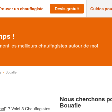
Trouver un chauffagiste
Devis gratuit
Guides pou
mps !
ment les meilleurs chauffagistes autour de moi
s
>
Bouafle
Nous cherchons pou
Bouafle
moi
" ? Voici 3 Chauffagistes