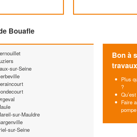
de Bouafle
ernouillet
Bon à s
uziers
travau
aux-sur-Seine
erbeville
Plus qu
eraincourt
?
ondecourt
Qu’est 
rgeval
Faire a
aule
pompe 
areil-sur-Mauldre
argenville
riel-sur-Seine