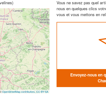
velines)
Vous ne savez pas quel arti
nous en quelques clics vot
vous et vous mettons en rela
Envoyez-nous en qu
Chau
 ©
OpenStreetMap contributors,
CC-BY-SA