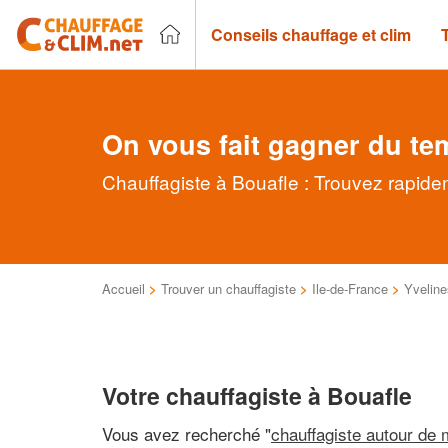
Conseils chauffage et clim
On vous fait gagner du te
Chauffagiste à Bouafle : Trouvez rapide
Accueil
>
Trouver un chauffagiste
>
Ile-de-France
>
Yveline
Votre chauffagiste à Bouafle
Vous avez recherché "
chauffagiste autour de 