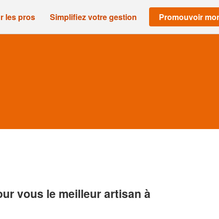
r les pros
Simplifiez votre gestion
Promouvoir mon
r vous le meilleur artisan à