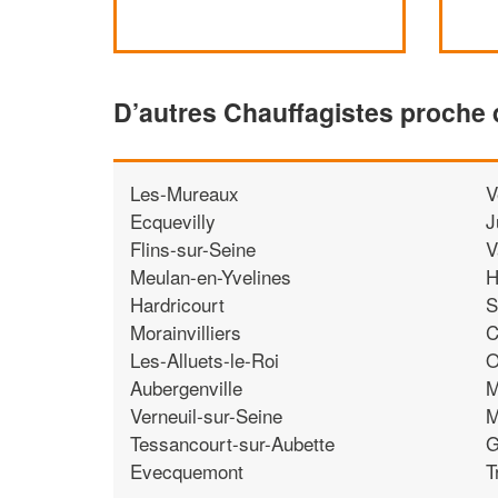
D’autres Chauffagistes proche 
Les-Mureaux
V
Ecquevilly
J
Flins-sur-Seine
V
Meulan-en-Yvelines
H
Hardricourt
S
Morainvilliers
C
Les-Alluets-le-Roi
O
Aubergenville
M
Verneuil-sur-Seine
M
Tessancourt-sur-Aubette
G
Evecquemont
T