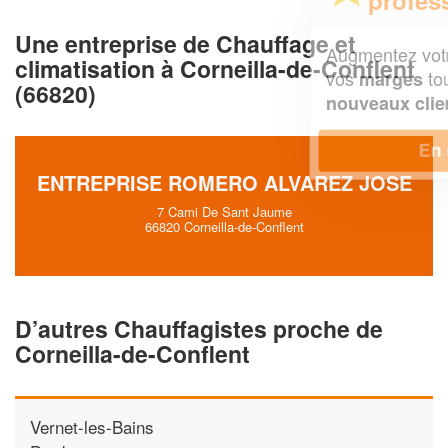
Une entreprise de Chauffage et
Augmentez votre
et
chiffre d'affaires
climatisation à Corneilla-de-Conflent
vos
tout en gagnant de
marges
(66820)
!
nouveaux clients
En savoir plus
ENTREPRISE ROMERO ALVAREZ JOSE
7 Cami De Sant Jaume
66820 Corneilla-de-Conflent
D’autres Chauffagistes proche de
Corneilla-de-Conflent
Vernet-les-Bains