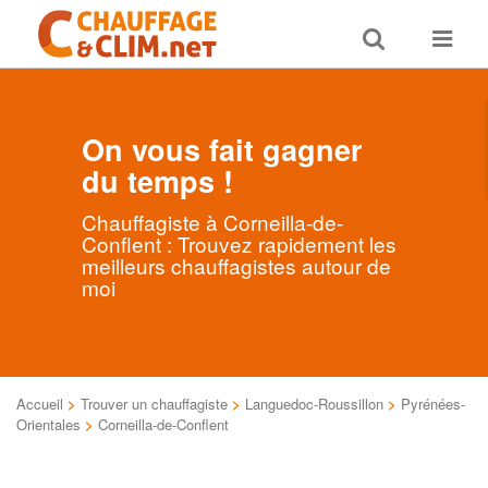
Toggle
Toggle
search
navigat
On vous fait gagner
du temps !
Chauffagiste à Corneilla-de-
Conflent : Trouvez rapidement les
meilleurs chauffagistes autour de
moi
Accueil
>
Trouver un chauffagiste
>
Languedoc-Roussillon
>
Pyrénées-
Orientales
>
Corneilla-de-Conflent