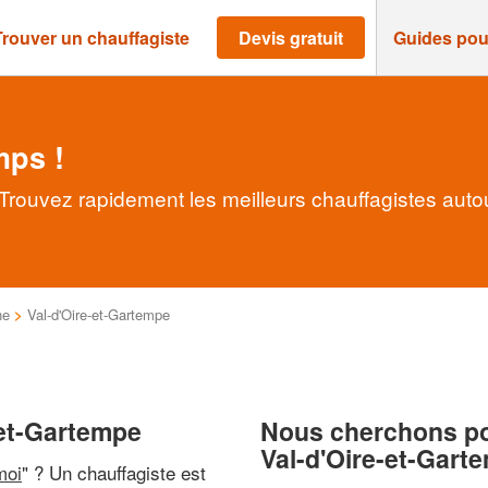
Trouver un chauffagiste
Devis gratuit
Guides pou
mps !
 Trouvez rapidement les meilleurs chauffagistes auto
ne
>
Val-d'Oire-et-Gartempe
-et-Gartempe
Nous cherchons pou
Val-d'Oire-et-Gart
moi
" ? Un chauffagiste est