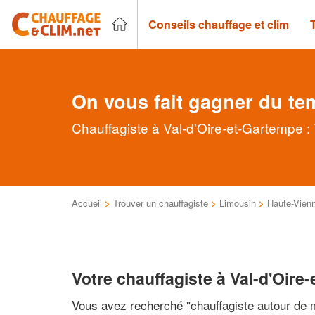
Conseils chauffage et clim
On vous fait gagner du te
Chauffagiste à Val-d'Oire-et-Gartempe :
Accueil
>
Trouver un chauffagiste
>
Limousin
>
Haute-Vien
Votre chauffagiste à Val-d'Oire
Vous avez recherché "
chauffagiste autour de 