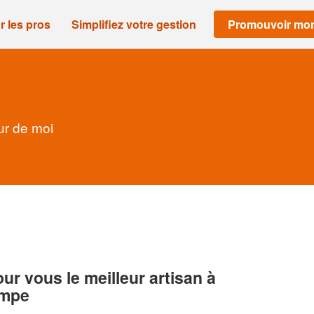
r les pros
Simplifiez votre gestion
Promouvoir mon
ur de moi
r vous le meilleur artisan à
empe