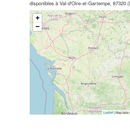
disponibles à Val-d'Oire-et-Gartempe, 87320 
+
−
Leaflet
| Map data