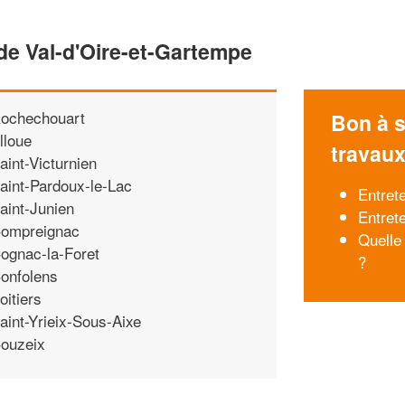
de Val-d'Oire-et-Gartempe
ochechouart
Bon à s
lloue
travau
aint-Victurnien
aint-Pardoux-le-Lac
Entret
aint-Junien
Entrete
ompreignac
Quelle
ognac-la-Foret
?
onfolens
oitiers
aint-Yrieix-Sous-Aixe
ouzeix