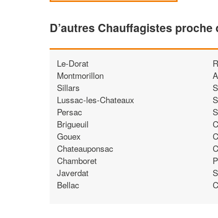
D’autres Chauffagistes proche 
Le-Dorat
R
Montmorillon
A
Sillars
S
Lussac-les-Chateaux
S
Persac
S
Brigueuil
C
Gouex
C
Chateauponsac
C
Chamboret
P
Javerdat
S
Bellac
C