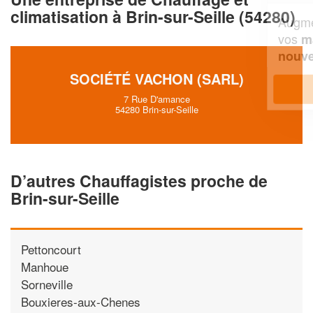
climatisation à Brin-sur-Seille (54280)
Augmentez votre
et
chiffre d'affaires
vos
tout en gagnant de
marges
!
nouveaux clients
SOCIÉTÉ VACHON (SARL)
En savoir plus
7 Rue D'amance
54280 Brin-sur-Seille
D’autres Chauffagistes proche de
Brin-sur-Seille
Pettoncourt
Manhoue
Sorneville
Bouxieres-aux-Chenes