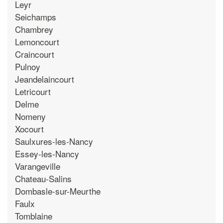
Leyr
Seichamps
Chambrey
Lemoncourt
Craincourt
Pulnoy
Jeandelaincourt
Letricourt
Delme
Nomeny
Xocourt
Saulxures-les-Nancy
Essey-les-Nancy
Varangeville
Chateau-Salins
Dombasle-sur-Meurthe
Faulx
Tomblaine