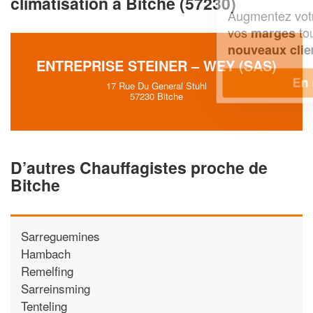
climatisation à Bitche (57230)
Augmentez votre
et
chiffre d'affaires
vos
tout en gagnant de
marges
!
nouveaux clients
ENTREPRISE STEINER – WEY (SAS)
En savoir plus
17 Rue Du General Stuhl
57230 Bitche
D’autres Chauffagistes proche de
Bitche
Sarreguemines
Hambach
Remelfing
Sarreinsming
Tenteling