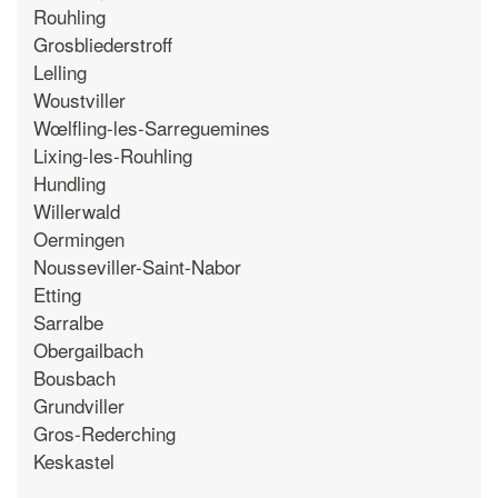
Rouhling
Grosbliederstroff
Lelling
Woustviller
Wœlfling-les-Sarreguemines
Lixing-les-Rouhling
Hundling
Willerwald
Oermingen
Nousseviller-Saint-Nabor
Etting
Sarralbe
Obergailbach
Bousbach
Grundviller
Gros-Rederching
Keskastel