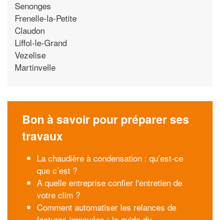
Senonges
Frenelle-la-Petite
Claudon
Liffol-le-Grand
Vezelise
Martinvelle
Bon à savoir pour préparer ses
travaux
La chaudière à condensation : qu’est-ce
que c’est ?
A quelle entreprise confier l'entretien de
votre clim ?
Comment automatiser les relances de
factures impayées : le guide du