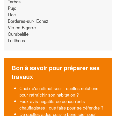
Tarbes
Pujo
Liac
Borderes-sur-l'Echez
Vic-en-Bigorre
Oursbelille
Lutilhous
Bon à savoir pour préparer ses
travaux
Choix d'un climatiseur : quelles solutions
pour rafraîchir son habitation ?
Faux avis négatifs de concurrents
chauffagistes : que faire pour se défendre ?
De quelles aides puis-je bénéficier pour