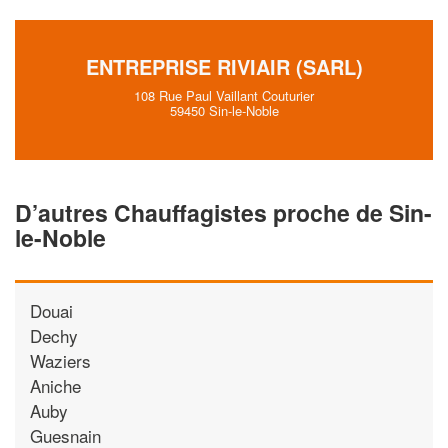
ENTREPRISE RIVIAIR (SARL)
108 Rue Paul Vaillant Couturier
59450 Sin-le-Noble
D’autres Chauffagistes proche de Sin-
le-Noble
Douai
Dechy
Waziers
Aniche
Auby
Guesnain