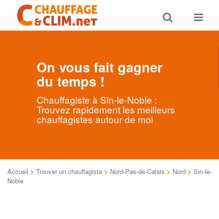
Toggle
Toggle
search
navigat
On vous fait gagner
du temps !
Chauffagiste à Sin-le-Noble :
Trouvez rapidement les meilleurs
chauffagistes autour de moi
Accueil
>
Trouver un chauffagiste
>
Nord-Pas-de-Calais
>
Nord
>
Sin-le-
Noble