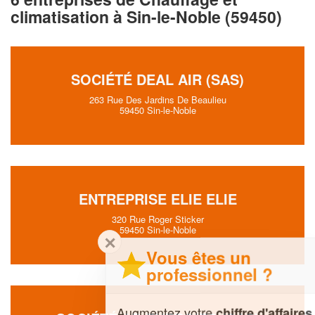
climatisation à Sin-le-Noble (59450)
SOCIÉTÉ DEAL AIR (SAS)
263 Rue Des Jardins De Beaulieu
59450 Sin-le-Noble
ENTREPRISE ELIE ELIE
320 Rue Roger Sticker
59450 Sin-le-Noble
✕
Vous êtes un
professionnel ?
Augmentez votre
et
chiffre d'affaires