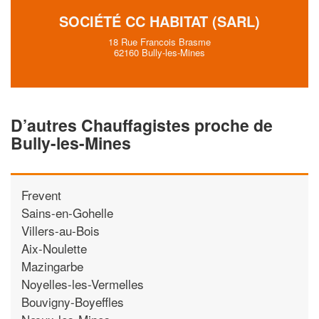
SOCIÉTÉ CC HABITAT (SARL)
18 Rue Francois Brasme
62160 Bully-les-Mines
D’autres Chauffagistes proche de
Bully-les-Mines
Frevent
Sains-en-Gohelle
Villers-au-Bois
Aix-Noulette
Mazingarbe
Noyelles-les-Vermelles
Bouvigny-Boyeffles