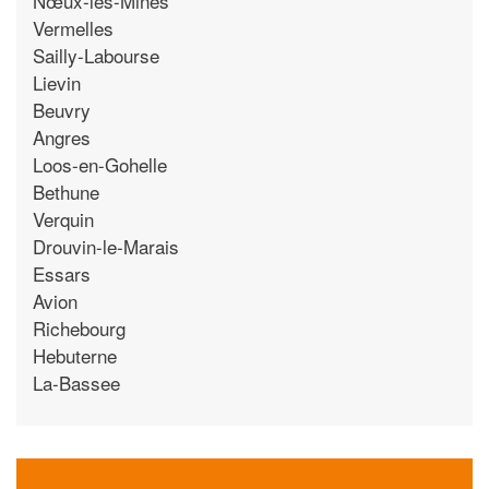
Nœux-les-Mines
Vermelles
Sailly-Labourse
Lievin
Beuvry
Angres
Loos-en-Gohelle
Bethune
Verquin
Drouvin-le-Marais
Essars
Avion
Richebourg
Hebuterne
La-Bassee