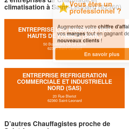
Vous êtes un
climatisation à Saint-Leonard (62360)
professionnel ?
Augmentez votre
et
chiffre d'affaires
ENTREPRISE LES ENERGIES DES
vos
tout en gagnant de
marges
HAUTS DE FRANCE (SARL)
!
nouveaux clients
50 Boulevard De La Liane
62360 Saint-Leonard
En savoir plus
ENTREPRISE REFRIGERATION
COMMERCIALE ET INDUSTRIELLE
NORD (SAS)
20 Rue Bleriot
62360 Saint-Leonard
D’autres Chauffagistes proche de