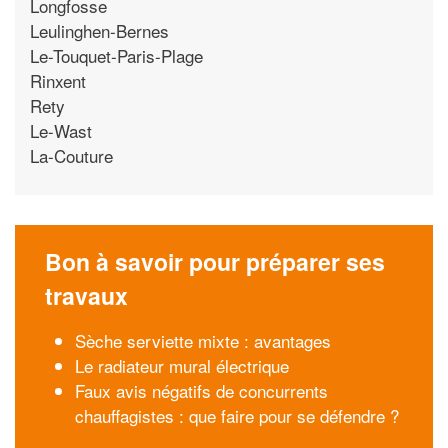
Longfosse
Leulinghen-Bernes
Le-Touquet-Paris-Plage
Rinxent
Rety
Le-Wast
La-Couture
Bon à savoir pour préparer ses
travaux
Sèche serviette mixte : avantages
Le radiateur mural électrique
Faux avis négatifs de concurrents
chauffagistes : que faire pour se défendre ?